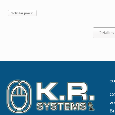
Solicitar precio
Detalles
CO
Co
ve
Bn